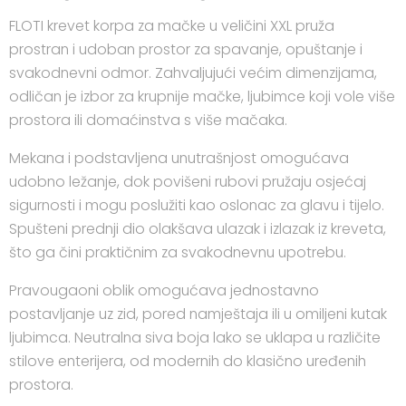
FLOTI krevet korpa za mačke u veličini XXL pruža
prostran i udoban prostor za spavanje, opuštanje i
svakodnevni odmor. Zahvaljujući većim dimenzijama,
odličan je izbor za krupnije mačke, ljubimce koji vole više
prostora ili domaćinstva s više mačaka.
Mekana i podstavljena unutrašnjost omogućava
udobno ležanje, dok povišeni rubovi pružaju osjećaj
sigurnosti i mogu poslužiti kao oslonac za glavu i tijelo.
Spušteni prednji dio olakšava ulazak i izlazak iz kreveta,
što ga čini praktičnim za svakodnevnu upotrebu.
Pravougaoni oblik omogućava jednostavno
postavljanje uz zid, pored namještaja ili u omiljeni kutak
ljubimca. Neutralna siva boja lako se uklapa u različite
stilove enterijera, od modernih do klasično uređenih
prostora.