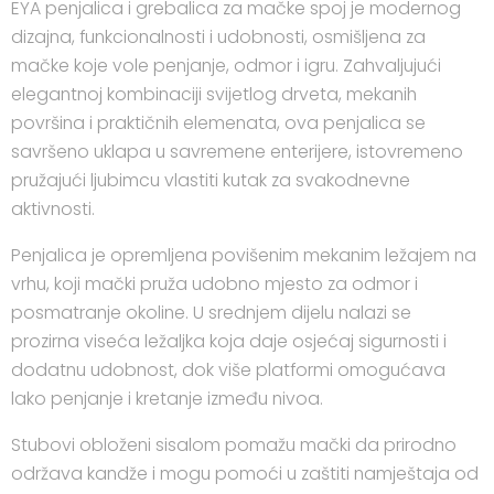
EYA penjalica i grebalica za mačke spoj je modernog
dizajna, funkcionalnosti i udobnosti, osmišljena za
mačke koje vole penjanje, odmor i igru. Zahvaljujući
elegantnoj kombinaciji svijetlog drveta, mekanih
površina i praktičnih elemenata, ova penjalica se
savršeno uklapa u savremene enterijere, istovremeno
pružajući ljubimcu vlastiti kutak za svakodnevne
aktivnosti.
Penjalica je opremljena povišenim mekanim ležajem na
vrhu, koji mački pruža udobno mjesto za odmor i
posmatranje okoline. U srednjem dijelu nalazi se
prozirna viseća ležaljka koja daje osjećaj sigurnosti i
dodatnu udobnost, dok više platformi omogućava
lako penjanje i kretanje između nivoa.
Stubovi obloženi sisalom pomažu mački da prirodno
održava kandže i mogu pomoći u zaštiti namještaja od