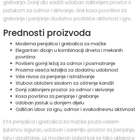
grebanja. Donji dio sadrži udoban zaklonjeni prostor s
jastukom za odmor i skrivanje, dok kosa površina za
grebanje i penjanje dodatno podstiče aktivnost i igru.
Prednosti proizvoda
Moderna penjalica i grebalica za mačke
Elegantan dizajn u kombinaciji drveta i mekanih
površina
Povišeni gornji ležaj za odmor i posmatranje
Prozirna viseća ležaljka za dodatnu udobnost
Više nivoa za penjanje i istraživanje
Stubovi obloženi sisalom za oštrenje kandži
Donji zaklonjeni prostor za odmor i skrivanje
Kosa površina za penjanje i grebanje
Udoban jastuk u donjem dijelu
Odličan izbor za igru, odmor i svakodnevnu aktivnost
EYA penjalica i grebalica za mačke pruža vašem
ljubimcu siguran, udoban i zanimljiv prostor za penjanje,
igru i opuštanje, uz moderan izgled koji se lako uklapa u