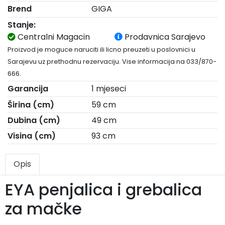
Brend
GIGA
Stanje:
Centralni Magacin
Prodavnica Sarajevo
Proizvod je moguce naruciti ili licno preuzeti u poslovnici u
Sarajevu uz prethodnu rezervaciju. Vise informacija na 033/870-
666.
Garancija
1 mjeseci
Širina (cm)
59 cm
Dubina (cm)
49 cm
Visina (cm)
93 cm
Opis
EYA penjalica i grebalica
za mačke