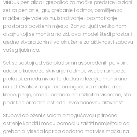
VINDUR penjalica i grebalica za mačke predstavlja zidni
set za penjanje, igru, grebanje i odmor, osmišljen za
mačke koje vole visinu, istraživanje i posmatranje
prostora s povišenih mjesta. Zahvaljujući vertikalnom
dizajnu koji se montira na zid, ovaj model štedi prostor i
ujedno stvara zanimljivo okruženje za aktivnost i zabavu
vašeg ljubimca.
Set se sastoji od više platformi raspoređenih po visini,
udobne kućice za skrivanje i odmor, viseće rampe za
prelazak između nivoa te dodatne ležaljke montirane
na zid. Ovakav raspored omogućava mački da se
kreće, penje, skače i odmara na različitim visinama, što
podstiče prirodne instinkte i svakodnevnu aktivnost.
Stubovi obloženi sisalom omogućavaju prirodno
oštrenje kandži i mogu pomoći u zaštiti namještaja od
grebanja. Viseća loptica dodatno motiviše mačku na