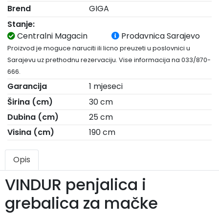
Brend
GIGA
Stanje:
Centralni Magacin
Prodavnica Sarajevo
Proizvod je moguce naruciti ili licno preuzeti u poslovnici u
Sarajevu uz prethodnu rezervaciju. Vise informacija na 033/870-
666.
Garancija
1 mjeseci
Širina (cm)
30 cm
Dubina (cm)
25 cm
Visina (cm)
190 cm
Opis
VINDUR penjalica i
grebalica za mačke