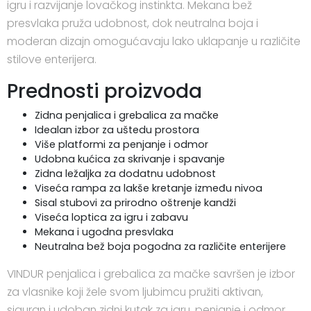
igru i razvijanje lovačkog instinkta. Mekana bež
presvlaka pruža udobnost, dok neutralna boja i
moderan dizajn omogućavaju lako uklapanje u različite
stilove enterijera.
Prednosti proizvoda
Zidna penjalica i grebalica za mačke
Idealan izbor za uštedu prostora
Više platformi za penjanje i odmor
Udobna kućica za skrivanje i spavanje
Zidna ležaljka za dodatnu udobnost
Viseća rampa za lakše kretanje između nivoa
Sisal stubovi za prirodno oštrenje kandži
Viseća loptica za igru i zabavu
Mekana i ugodna presvlaka
Neutralna bež boja pogodna za različite enterijere
VINDUR penjalica i grebalica za mačke savršen je izbor
za vlasnike koji žele svom ljubimcu pružiti aktivan,
siguran i udoban zidni kutak za igru, penjanje i odmor.