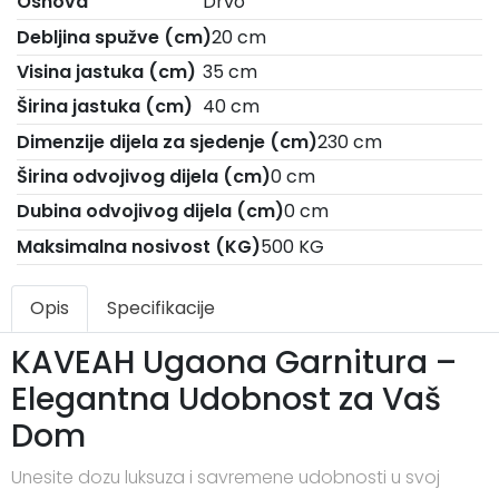
Osnova
Drvo
Debljina spužve (cm)
20 cm
Visina jastuka (cm)
35 cm
Širina jastuka (cm)
40 cm
Dimenzije dijela za sjedenje (cm)
230 cm
Širina odvojivog dijela (cm)
0 cm
Dubina odvojivog dijela (cm)
0 cm
Maksimalna nosivost (KG)
500 KG
Opis
Specifikacije
KAVEAH Ugaona Garnitura –
Elegantna Udobnost za Vaš
Dom
Unesite dozu luksuza i savremene udobnosti u svoj