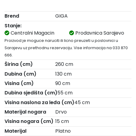
Brend
GIGA
Stanje:
Centralni Magacin
Prodavnica Sarajevo
Proizvod je moguce naruciti ili licno preuzeti u poslovnici u
Sarajevu uz prethodnu rezervaciju. Vise informacija na 033 870
666.
Širina (cm)
260 cm
Dubina (cm)
130 cm
Visina (cm)
90 cm
Dubina sjedišta (cm)
55 cm
Visina naslona za leđa (cm)
45 cm
Materijal nogara
Drvo
Visina nogara (cm)
15 cm
Materijal
Platno