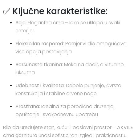
✅ Ključne karakteristike:
Boja:
Elegantna crna – lako se uklapa u svaki
enterijer
Fleksibilan raspored:
Pomjerivi dio omogućava
više opcija postavljanja
Baršunasta tkanina:
Meka na dodir, a vizualno
luksuzna
Udobnost i kvaliteta:
Debelo punjenje, čvrsta
konstrukcija i stabilne drvene noge
Prostrana:
Idealna za porodična druženja,
opuštanje i svakodnevnu upotrebu
Bilo da uređujete stan, kuću ili poslovni prostor –
AKVILE
crna garnitura
unosi sofisticiran izgled i praktičnost u