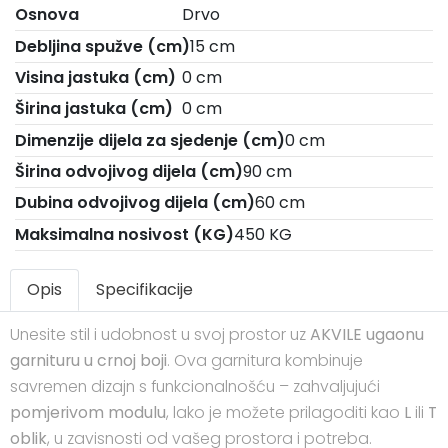
Osnova
Drvo
Debljina spužve (cm)
15 cm
Visina jastuka (cm)
0 cm
Širina jastuka (cm)
0 cm
Dimenzije dijela za sjedenje (cm)
0 cm
Širina odvojivog dijela (cm)
90 cm
Dubina odvojivog dijela (cm)
60 cm
Maksimalna nosivost (KG)
450 KG
Opis
Specifikacije
Unesite stil i udobnost u svoj prostor uz
AKVILE ugaonu
garnituru u crnoj boji
. Ova garnitura kombinuje
savremen dizajn s funkcionalnošću – zahvaljujući
pomjerivom modulu
, lako je možete prilagoditi kao
L
ili
T
oblik
, u zavisnosti od vašeg prostora i potreba.