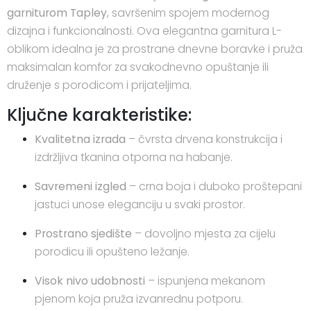
garniturom Tapley
, savršenim spojem modernog
dizajna i funkcionalnosti. Ova elegantna garnitura L-
oblikom idealna je za prostrane dnevne boravke i pruža
maksimalan komfor za svakodnevno opuštanje ili
druženje s porodicom i prijateljima.
Ključne karakteristike:
Kvalitetna izrada
– čvrsta drvena konstrukcija i
izdržljiva tkanina otporna na habanje.
Savremeni izgled
– crna boja i duboko proštepani
jastuci unose eleganciju u svaki prostor.
Prostrano sjedište
– dovoljno mjesta za cijelu
porodicu ili opušteno ležanje.
Visok nivo udobnosti
– ispunjena mekanom
pjenom koja pruža izvanrednu potporu.