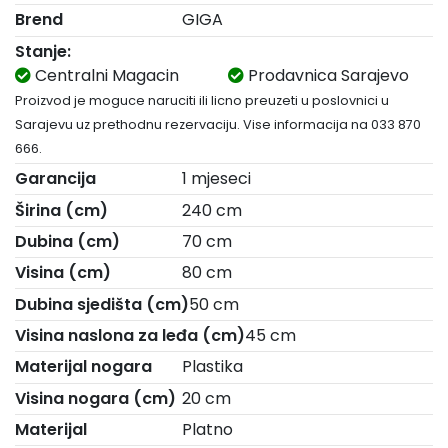
Brend
GIGA
Stanje:
Centralni Magacin
Prodavnica Sarajevo
Proizvod je moguce naruciti ili licno preuzeti u poslovnici u
Sarajevu uz prethodnu rezervaciju. Vise informacija na 033 870
666.
Garancija
1 mjeseci
Širina (cm)
240 cm
Dubina (cm)
70 cm
Visina (cm)
80 cm
Dubina sjedišta (cm)
50 cm
Visina naslona za leđa (cm)
45 cm
Materijal nogara
Plastika
Visina nogara (cm)
20 cm
Materijal
Platno