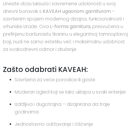
Unesite dozu luksuza i savremene udobnosti u svoj
dnevni boravak s
KAVEAH ugaonom garniturom
–
savršenim spojem modernog dizajna, funkcionalnosti i
vrhunske izrade. Ova
L-forma garnitura
, presvučena u
prefinjenu baršunastu tkaninu u elegantnoj tamnoplavoj
boji, nudi ne samo estetiku već i maksimalnu udobnost
za svakodnevni odmor i druženje.
Zašto odabrati KAVEAH:
Savršena za veće porodice ili goste
Moderan izgled koji se lako uklapa u svaki enterijer
Izdržljiva i dugotrajna – dizajnirana da traje
godinama
Jednostavno održavanje i čišćenje