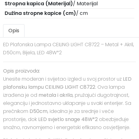
Stropna kapica (Materijal)
/ Materijal
Dužina stropne kapice (cm)
/ cm
Opis
ED Plafonska Lampa CEILING LIGHT C8722 – Metal + Akril,
D50cm, Bijela, LED 48W*2
Opis proizvoda:
Unesite moderan i svijetao izgled u svoj prostor uz
LED
plafonsku lampu CEILING LIGHT C8722
. Ova lampa
izrađena je od
metala i akrila
, pružajući dugotrajnost,
eleganciju i jednostavno uklapanje u svaki enterijer. Sa
prečnikom
D50cm
, idealna je za srednje i veće
prostorije, dok
LED svjetlo snage 48W*2
obezbjeđuje
snažno, ravnomjerno i energetski efikasno osvjetljenje.