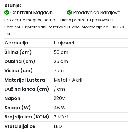
Stanje:
Centralni Magacin
Prodavnica Sarajevo
Proizvod je moguce naruciti ili licno preuzeti u poslovnici u
Sarajevu uz prethodnu rezervaciju. Vise informacija na 033 870
666.
Garancija
1 mjeseci
Širina (cm)
50 cm
Dubina (cm)
25 cm
Visina (cm)
7 cm
Materijal Lustera
Metal + Akril
Dužina lanca (cm)
/ cm
Napon
220V
Snaga (W)
48 W
Broj sijalica (KOM)
2 KOM
Vrsta sijalice
LED