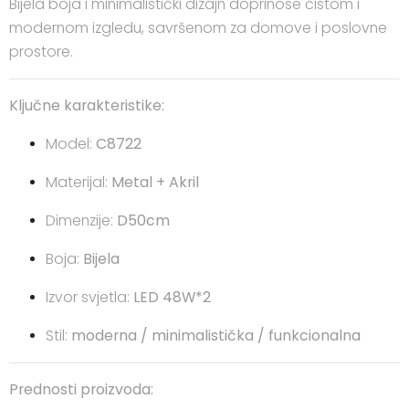
Bijela boja i minimalistički dizajn doprinose čistom i
modernom izgledu, savršenom za domove i poslovne
prostore.
Ključne karakteristike:
Model:
C8722
Materijal:
Metal + Akril
Dimenzije:
D50cm
Boja:
Bijela
Izvor svjetla:
LED 48W*2
Stil:
moderna / minimalistička / funkcionalna
Prednosti proizvoda: