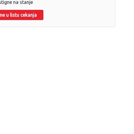
stigne na stanje
me u listu cekanja