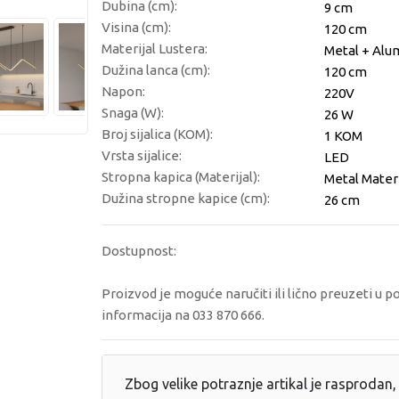
Dubina (cm):
9 cm
Visina (cm):
120 cm
Materijal Lustera:
Metal + Alum
Dužina lanca (cm):
120 cm
Napon:
220V
Snaga (W):
26 W
Broj sijalica (KOM):
1 KOM
Vrsta sijalice:
LED
Stropna kapica (Materijal):
Metal Materi
Dužina stropne kapice (cm):
26 cm
Dostupnost:
Proizvod je moguće naručiti ili lično preuzeti u p
informacija na 033 870 666.
Zbog velike potraznje artikal je rasprodan, 