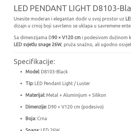
LED PENDANT LIGHT D8103-Black 
Unesite moderan i elegantan dodir u svoj prostor uz
LE
dizajn u crnoj boji savršeno se uklapa u savremene enter
Sa dimenzijama D
90 × V120 cm
i podesivom dužinom kab
LED svjetlu snage 26W
, pruža snažno, ali ugodno osvjet
Specifikacije:
Model:
D8103-Black
Tip:
LED Pendant Light / Luster
Materijal:
Metal + Aluminijum + Silikon
Dimenzije:
D90 × V120 cm (podesivo)
Boja:
Crna
Snaga:
LED 26W