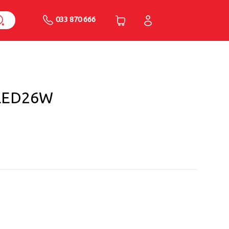
033 870 666
 LED26W