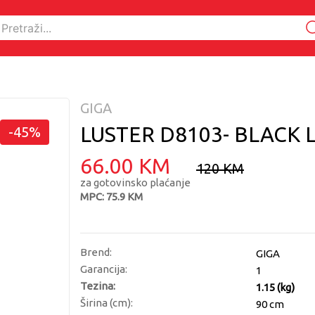
GIGA
LUSTER D8103- BLACK
-45%
66.00 KM
120 KM
za gotovinsko plaćanje
MPC: 75.9 KM
Brend:
GIGA
Garancija:
1
Tezina:
1.15 (kg)
Širina (cm):
90 cm