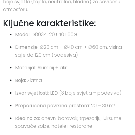
boje svjetla (topla, neutralna, hladna)
za savršenu
atmosferu.
Ključne karakteristike:
Model:
D8034-20+40+60G
Dimenzije:
Ø20 cm + Ø40 cm + Ø60 cm, visina
sajle do 120 cm (podesiva)
Materijal:
Aluminij + akril
Boja:
Zlatna
Izvor svjetlosti:
LED (3 boje svjetla – podesivo)
Preporučena površina prostora:
20 – 30 m²
Idealno za:
dnevni boravak, trpezariju, luksuzne
spavaće sobe, hotele i restorane