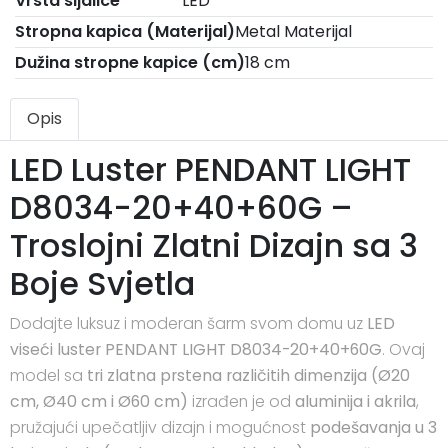
Vrsta sijalice
LED
Stropna kapica (Materijal)
Metal Materijal
Dužina stropne kapice (cm)
18 cm
Opis
LED Luster PENDANT LIGHT
D8034-20+40+60G –
Troslojni Zlatni Dizajn sa 3
Boje Svjetla
Dodajte luksuz i moderan šarm svom domu uz
LED
viseći luster PENDANT LIGHT D8034-20+40+60G
. Ovaj
model sa
tri zlatna prstena različitih dimenzija (Ø20
cm, Ø40 cm i Ø60 cm)
izrađen je od
aluminija i akrila
,
pružajući upečatljiv dizajn i mogućnost
podešavanja u 3