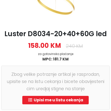
Luster D8034-20+40+60G led
158.00 KM
240 KM
za gotovinsko plaćanje
MPC: 181.7 KM
Zbog velike potraznje artikal je rasprodan,
upisite se na listu cekanja i bicete obavijesteni
cim uredjaj stigne na stanje
Upisi me u listu cekanja