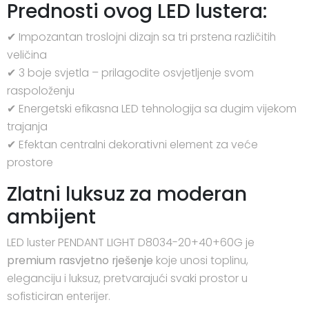
Prednosti ovog LED lustera:
✔ Impozantan troslojni dizajn sa tri prstena različitih
veličina
✔ 3 boje svjetla – prilagodite osvjetljenje svom
raspoloženju
✔ Energetski efikasna LED tehnologija sa dugim vijekom
trajanja
✔ Efektan centralni dekorativni element za veće
prostore
Zlatni luksuz za moderan
ambijent
LED luster PENDANT LIGHT D8034-20+40+60G je
premium rasvjetno rješenje
koje unosi toplinu,
eleganciju i luksuz, pretvarajući svaki prostor u
sofisticiran enterijer.