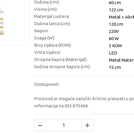
Dubina (cm):
60 cm
Visina (cm):
122 cm
Materijal Lustera:
Metal + Akri
Dužina lanca (cm):
120 cm
Napon:
220V
Snaga (W):
60 W
Broj sijalica (KOM):
3 KOM
Vrsta sijalice:
LED
Stropna kapica (Materijal):
Metal Materi
Dužina stropne kapice (cm):
15 cm
Dostupnost:
Proizvod je moguće naručiti ili lično preuzeti u p
informacija na 033 870 666.