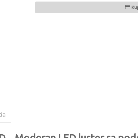
Ku
da
 – Moderan LED luster sa pode