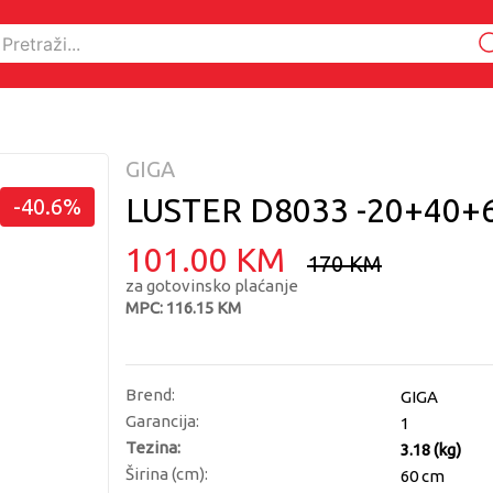
GIGA
LUSTER D8033 -20+40
-40.6%
101.00 KM
170 KM
za gotovinsko plaćanje
MPC: 116.15 KM
Brend:
GIGA
Garancija:
1
Tezina:
3.18 (kg)
Širina (cm):
60 cm