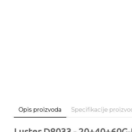
Opis proizvoda
Specifikacije proizvo
Luster D8033 - 20+40+60G-D