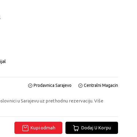
l
jal
Prodavnica Sarajevo
Centralni Magacin
oslovnici u Sarajevu uz prethodnu rezervaciju. Više
Kupi odmah
Dodaj U Korpu