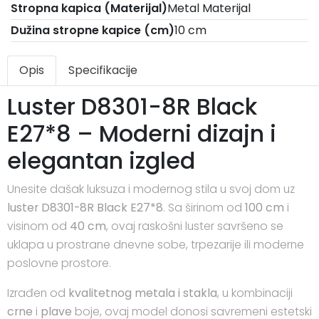
Stropna kapica (Materijal)
Metal Materijal
Dužina stropne kapice (cm)
10 cm
Opis
Specifikacije
Luster D8301-8R Black
E27*8 – Moderni dizajn i
elegantan izgled
Unesite dašak luksuza i modernog stila u svoj dom uz
luster D8301-8R Black E27*8
. Sa širinom od
100 cm
i
visinom od
40 cm
, ovaj raskošni luster savršeno se
uklapa u prostrane dnevne sobe, trpezarije ili moderne
poslovne prostore.
Izrađen od
kvalitetnog metala i stakla
, u kombinaciji
crne
i
plave
boje, ovaj model donosi savremeni estetski