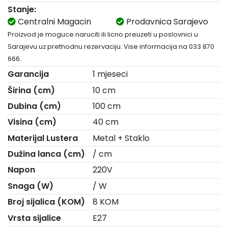
Stanje:
Centralni Magacin
Prodavnica Sarajevo
Proizvod je moguce naruciti ili licno preuzeti u poslovnici u
Sarajevu uz prethodnu rezervaciju. Vise informacija na 033 870
666.
Garancija
1 mjeseci
Širina (cm)
10 cm
Dubina (cm)
100 cm
Visina (cm)
40 cm
Materijal Lustera
Metal + Staklo
Dužina lanca (cm)
/ cm
Napon
220V
Snaga (W)
/ W
Broj sijalica (KOM)
8 KOM
Vrsta sijalice
E27