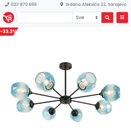
033 870 666
Srđana Aleksića 22, Sarajevo
-33.3%
Previous
Nex