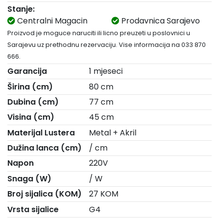
Stanje:
Centralni Magacin
Prodavnica Sarajevo
Proizvod je moguce naruciti ili licno preuzeti u poslovnici u
Sarajevu uz prethodnu rezervaciju. Vise informacija na 033 870
666.
Garancija
1 mjeseci
Širina (cm)
80 cm
Dubina (cm)
77 cm
Visina (cm)
45 cm
Materijal Lustera
Metal + Akril
Dužina lanca (cm)
/ cm
Napon
220V
Snaga (W)
/ W
Broj sijalica (KOM)
27 KOM
Vrsta sijalice
G4