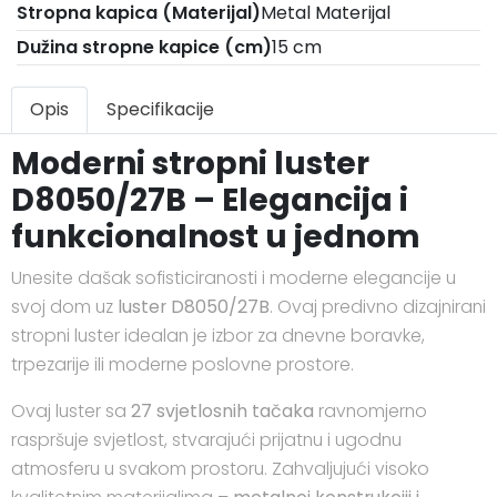
Stropna kapica (Materijal)
Metal Materijal
Dužina stropne kapice (cm)
15 cm
Opis
Specifikacije
Moderni stropni luster
D8050/27B – Elegancija i
funkcionalnost u jednom
Unesite dašak sofisticiranosti i moderne elegancije u
svoj dom uz
luster D8050/27B
. Ovaj predivno dizajnirani
stropni luster idealan je izbor za dnevne boravke,
trpezarije ili moderne poslovne prostore.
Ovaj luster sa
27 svjetlosnih tačaka
ravnomjerno
raspršuje svjetlost, stvarajući prijatnu i ugodnu
atmosferu u svakom prostoru. Zahvaljujući visoko