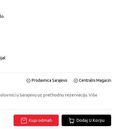
lo
jal
Prodavnica Sarajevo
Centralni Magacin
oslovnici u Sarajevu uz prethodnu rezervaciju. Više
Kupi odmah
Dodaj U Korpu