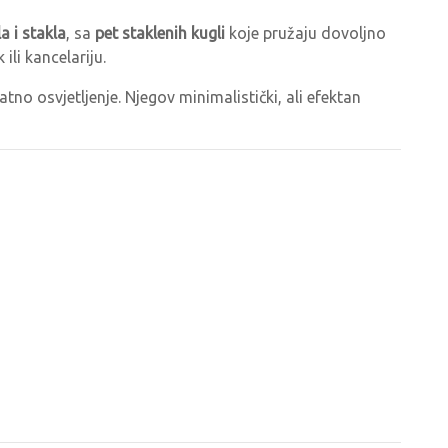
a i stakla
, sa
pet staklenih kugli
koje pružaju dovoljno
li kancelariju.
no osvjetljenje. Njegov minimalistički, ali efektan