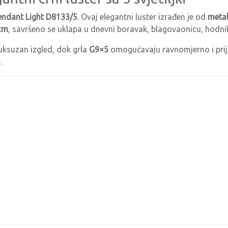
endant Light D8133/5
. Ovaj elegantni luster izrađen je od
metal
cm
, savršeno se uklapa u dnevni boravak, blagovaonicu, hodnik i
uksuzan izgled, dok grla
G9×5
omogućavaju ravnomjerno i prijat
.