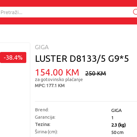
GIGA
LUSTER D8133/5 G9*5
-38.4%
154.00 KM
250 KM
za gotovinsko plaćanje
MPC: 177.1 KM
Brend:
GIGA
Garancija:
1
Tezina:
2.3 (kg)
Širina (cm):
50 cm