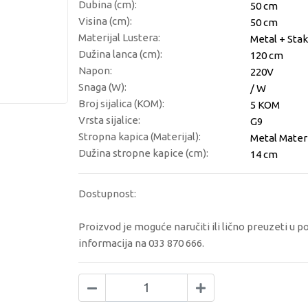
Dubina (cm):
50 cm
Visina (cm):
50 cm
Materijal Lustera:
Metal + Stak
Dužina lanca (cm):
120 cm
Napon:
220V
Snaga (W):
/ W
Broj sijalica (KOM):
5 KOM
Vrsta sijalice:
G9
Stropna kapica (Materijal):
Metal Materi
Dužina stropne kapice (cm):
14 cm
Dostupnost:
Proizvod je moguće naručiti ili lično preuzeti u p
informacija na 033 870 666.