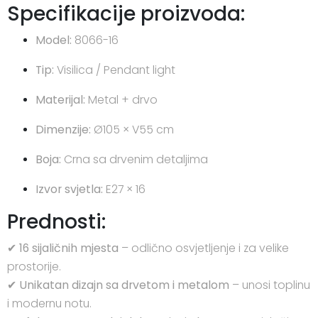
Specifikacije proizvoda:
Model:
8066-16
Tip:
Visilica / Pendant light
Materijal:
Metal + drvo
Dimenzije:
Ø105 × V55 cm
Boja:
Crna sa drvenim detaljima
Izvor svjetla:
E27 × 16
Prednosti:
✔
16 sijaličnih mjesta
– odlično osvjetljenje i za velike
prostorije.
✔
Unikatan dizajn sa drvetom i metalom
– unosi toplinu
i modernu notu.