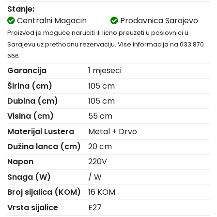
Stanje:
Centralni Magacin
Prodavnica Sarajevo
Proizvod je moguce naruciti ili licno preuzeti u poslovnici u
Sarajevu uz prethodnu rezervaciju. Vise informacija na 033 870
666.
Garancija
1 mjeseci
Širina (cm)
105 cm
Dubina (cm)
105 cm
Visina (cm)
55 cm
Materijal Lustera
Metal + Drvo
Dužina lanca (cm)
20 cm
Napon
220V
Snaga (W)
/ W
Broj sijalica (KOM)
16 KOM
Vrsta sijalice
E27