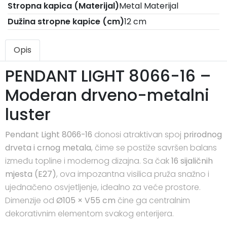
Stropna kapica (Materijal)
Metal Materijal
Dužina stropne kapice (cm)
12 cm
Opis
PENDANT LIGHT 8066-16 –
Moderan drveno-metalni
luster
Pendant Light 8066-16
donosi atraktivan spoj
prirodnog
drveta i crnog metala
, čime se postiže savršen balans
između topline i modernog dizajna. Sa čak
16 sijaličnih
mjesta (E27)
, ova impozantna visilica pruža snažno i
ujednačeno osvjetljenje, idealno za veće prostore.
Dimenzije od
Ø105 × V55 cm
čine ga centralnim
dekorativnim elementom svakog enterijera.