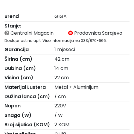
Brend
GIGA
Stanje:
Centralni Magacin
Prodavnica Sarajevo
Dostupnost na upit. Vise informacija na 033/870-666.
Garancija
1 mjeseci
Širina (cm)
42 cm
Dubina (cm)
14 cm
Visina (cm)
22 cm
Materijal Lustera
Metal + Aluminijum
Dužina lanca (cm)
/ cm
Napon
220V
Snaga (W)
/ W
Broj sijalica (KOM)
2 KOM