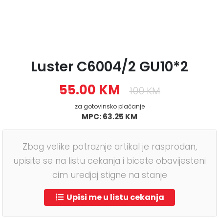
Luster C6004/2 GU10*2
55.00 KM
100 KM
za gotovinsko plaćanje
MPC: 63.25 KM
Zbog velike potraznje artikal je rasprodan,
upisite se na listu cekanja i bicete obavijesteni
cim uredjaj stigne na stanje
Upisi me u listu cekanja