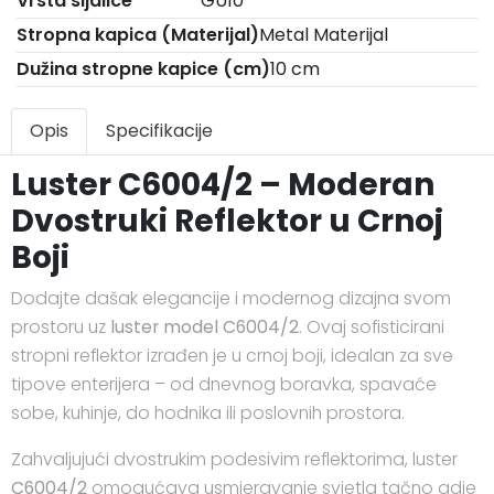
Vrsta sijalice
GU10
Stropna kapica (Materijal)
Metal Materijal
Dužina stropne kapice (cm)
10 cm
Opis
Specifikacije
Luster C6004/2 – Moderan
Dvostruki Reflektor u Crnoj
Boji
Dodajte dašak elegancije i modernog dizajna svom
prostoru uz
luster model C6004/2
. Ovaj sofisticirani
stropni reflektor izrađen je u crnoj boji, idealan za sve
tipove enterijera – od dnevnog boravka, spavaće
sobe, kuhinje, do hodnika ili poslovnih prostora.
Zahvaljujući dvostrukim podesivim reflektorima, luster
C6004/2
omogućava usmjeravanje svjetla tačno gdje