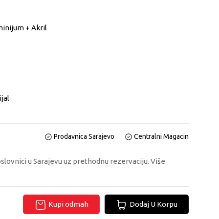
inijum + Akril
jal
Prodavnica Sarajevo
Centralni Magacin
oslovnici u Sarajevu uz prethodnu rezervaciju. Više
Kupi odmah
Dodaj U Korpu