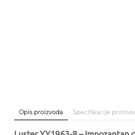
Opis proizvoda
Specifikacije proizvo
Luster YY1963-8 – Impozantan c