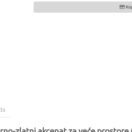
Ku
da
rno-zlatni akcenat za veće prostore