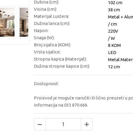
Dubina (cm):
102 cm
Visina (cm):
38 cm
Materijal Lustera:
Metal + Alum
Dužina lanca (cm):
/ cm
Napon:
220V
Snaga (W):
/ W
Broj sijalica (KOM):
8 KOM
Vrsta sijalice:
LED
Stropna kapica (Materijal):
Metal Materi
Dužina stropne kapice (cm):
12 cm
Dostupnost:
Proizvod je moguće naručiti ili lično preuzeti u p
informacija na 033 870 666.