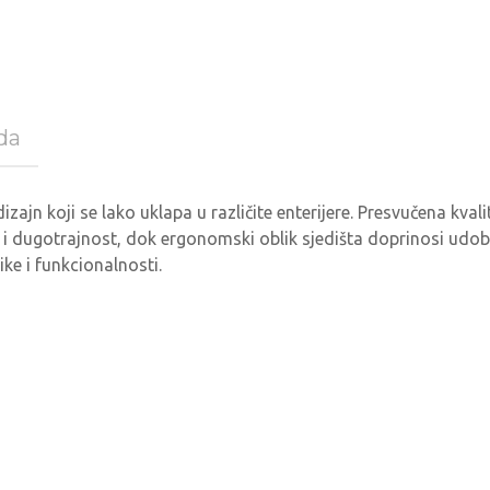
da
zajn koji se lako uklapa u različite enterijere. Presvučena kval
 i dugotrajnost, dok ergonomski oblik sjedišta doprinosi udobno
ike i funkcionalnosti.