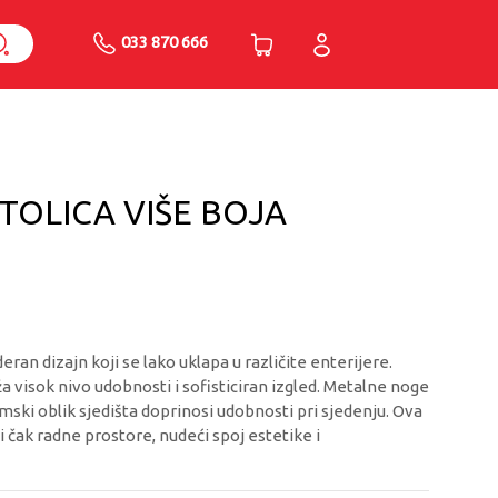
033 870 666
TOLICA VIŠE BOJA
ran dizajn koji se lako uklapa u različite enterijere.
 visok nivo udobnosti i sofisticiran izgled. Metalne noge
mski oblik sjedišta doprinosi udobnosti pri sjedenju. Ova
i čak radne prostore, nudeći spoj estetike i