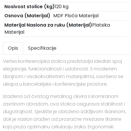
Nosivost stolice (kg)
120 kg
Osnova (Materijal)
MDF Ploča Materijal
Materijal Naslona za ruku (Materijal)
Platsika
Materijal
Opis
Specifikacije
Vertex konferencijska stolica predstavlja idealan spoj
elegancije, funkcionalnosti i udobnosti. S modernim
dizajnom i visokokvalitetnim materijalima, savršeno se
uklapa u kancelarijske i konferencijske prostore.
Izrađena od čvrstog metalnog okvira s kromiranom
završnom obradom, ova stolica osigurava stabilnost i
dugotrajnost. Sjedište je obloženo izdržljivom tkaninom,
dok je naslon izrađen od prozračne mrežaste tkanine
koja pruža optimalnu cirkulaciju zraka. Ergonomski