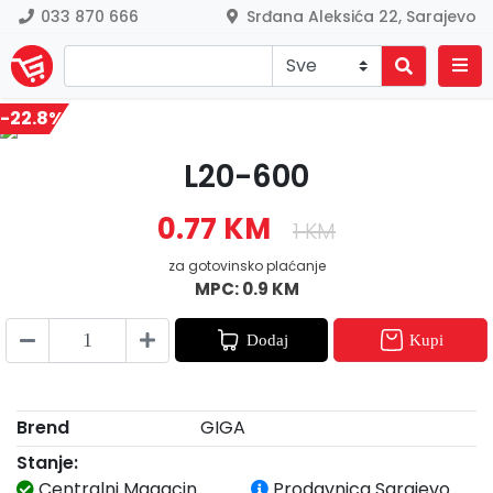
033 870 666
Srđana Aleksića 22, Sarajevo
-22.8%
Previous
Nex
L20-600
0.77 KM
1 KM
za gotovinsko plaćanje
MPC: 0.9 KM
Dodaj
Kupi
Brend
GIGA
Stanje:
Centralni Magacin
Prodavnica Sarajevo