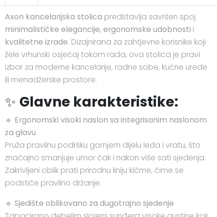
Axon kancelarijska stolica
predstavlja savršen spoj
minimalističke elegancije
,
ergonomske udobnosti
i
kvalitetne izrade
. Dizajnirana za zahtjevne korisnike koji
žele vrhunski osjećaj tokom rada, ova stolica je pravi
izbor za moderne kancelarije, radne sobe, kućne urede
ili menadžerske prostore.
✨
Glavne karakteristike:
🔹
Ergonomski visoki naslon sa integrisanim naslonom
za glavu
Pruža pravilnu podršku gornjem dijelu leđa i vratu, što
značajno smanjuje umor čak i nakon više sati sjedenja.
Zakrivljeni oblik prati prirodnu liniju kičme, čime se
podstiče pravilno držanje.
🔹
Sjedište oblikovano za dugotrajno sjedenje
Tapacirano debelim slojem sunđera visoke gustine koji