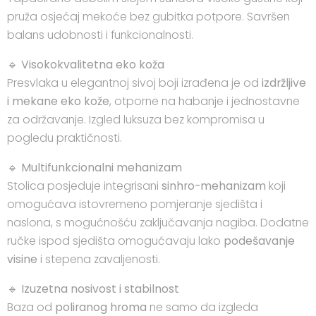
pruža osjećaj mekoće bez gubitka potpore. Savršen
balans udobnosti i funkcionalnosti.
🔹
Visokokvalitetna eko koža
Presvlaka u elegantnoj sivoj boji izrađena je od
izdržljive
i mekane eko kože
, otporne na habanje i jednostavne
za održavanje. Izgled luksuza bez kompromisa u
pogledu praktičnosti.
🔹
Multifunkcionalni mehanizam
Stolica posjeduje integrisani
sinhro-mehanizam
koji
omogućava istovremeno pomjeranje sjedišta i
naslona, s mogućnošću zaključavanja nagiba. Dodatne
ručke ispod sjedišta omogućavaju lako
podešavanje
visine
i stepena zavaljenosti.
🔹
Izuzetna nosivost i stabilnost
Baza od
poliranog hroma
ne samo da izgleda