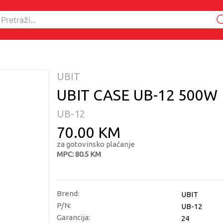
UBIT
UBIT CASE UB-12 500W
UB-12
70.00 KM
za gotovinsko plaćanje
MPC: 80.5 KM
Brend:
UBIT
P/N:
UB-12
Garancija:
24