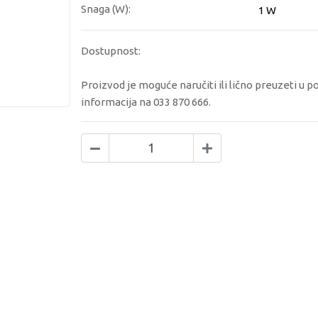
Snaga (W):
1 W
Dostupnost:
Proizvod je moguće naručiti ili lično preuzeti u p
informacija na 033 870 666.