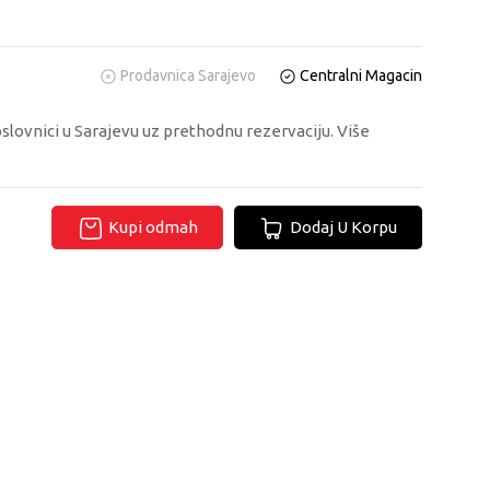
Prodavnica Sarajevo
Centralni Magacin
oslovnici u Sarajevu uz prethodnu rezervaciju. Više
Kupi odmah
Dodaj U Korpu