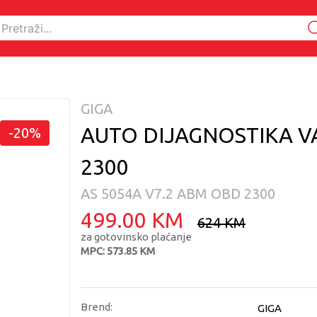
GIGA
AUTO DIJAGNOSTIKA V
-20%
2300
AS 5054A V7.2 ABM OBD 2300
499.00 KM
624 KM
za gotovinsko plaćanje
MPC: 573.85 KM
Brend:
GIGA