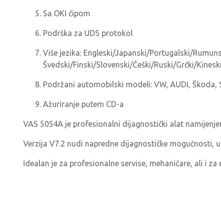
Sa OKI čipom
Podrška za UDS protokol
Više jezika: Engleski/Japanski/Portugalski/Rumuns
Švedski/Finski/Slovenski/Češki/Ruski/Grčki/Kinesk
Podržani automobilski modeli: VW, AUDI, Škoda, 
Ažuriranje putem CD-a
VAS 5054A je profesionalni dijagnostički alat namijenje
Verzija V7.2 nudi napredne dijagnostičke mogućnosti, u
Idealan je za profesionalne servise, mehaničare, ali i za 