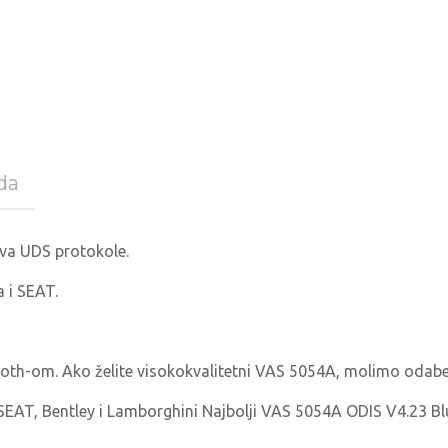
da
ava UDS protokole.
 i SEAT.
tooth-om. Ako želite visokokvalitetni VAS 5054A, molimo odaber
SEAT, Bentley i Lamborghini Najbolji VAS 5054A ODIS V4.23 Bl