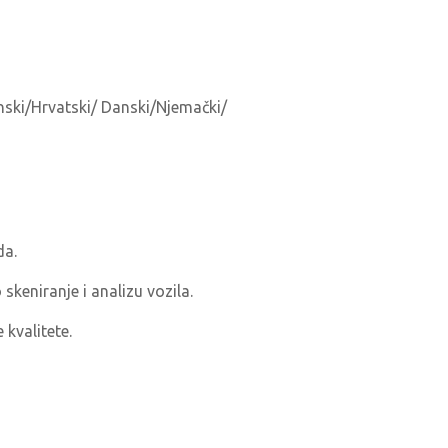
anski/Hrvatski/ Danski/Njemački/
da.
keniranje i analizu vozila.
 kvalitete.