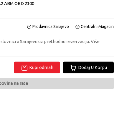
7.2 ABM OBD 2300
Prodavnica Sarajevo
Centralni Magacin
oslovnici u Sarajevu uz prethodnu rezervaciju. Više
Kupi odmah
Dodaj U Korpu
povina na rate