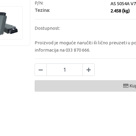
P/N:
AS 5054A V
Tezina:
2.458 (kg)
Dostupnost:
Proizvod je moguće naručiti ili lično preuzeti u p
informacija na 033 870 666.
Ku