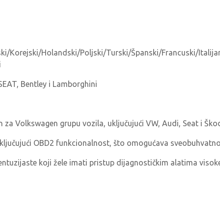
ki/Korejski/Holandski/Poljski/Turski/Španski/Francuski/Italij
i
SEAT, Bentley i Lamborghini
n za Volkswagen grupu vozila, uključujući VW, Audi, Seat i Ško
ključujući OBD2 funkcionalnost, što omogućava sveobuhvatno s
entuzijaste koji žele imati pristup dijagnostičkim alatima visoke