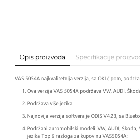
Opis proizvoda
Specifikacije proizvo
VAS 5054A najkvalitetnija verzija, sa OKI čipom, podrž
Ova verzija VAS 5054A podržava VW, AUDI, Škoda
Podržava više jezika.
Najnovija verzija softvera je ODIS V4.23, sa Blue
Podržani automobilski modeli: VW, AUDI, Škoda, 
jezika Top 6 razloga za kupovinu VAS5054A: