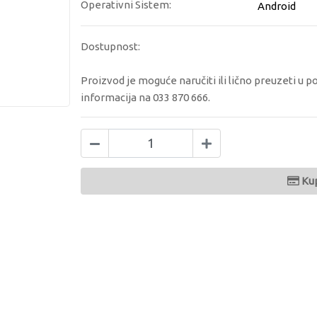
Operativni Sistem:
Android
Dostupnost:
Proizvod je moguće naručiti ili lično preuzeti u p
informacija na 033 870 666.
Ku