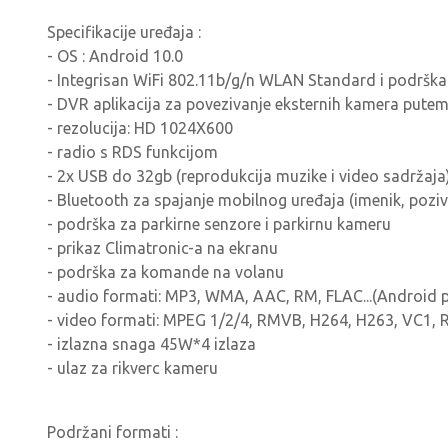
Specifikacije uređaja :
- OS : Android 10.0
- Integrisan WiFi 802.11b/g/n WLAN Standard i podrš
- DVR aplikacija za povezivanje eksternih kamera pute
- rezolucija: HD 1024X600
- radio s RDS funkcijom
- 2x USB do 32gb (reprodukcija muzike i video sadržaja
- Bluetooth za spajanje mobilnog uređaja (imenik, pozivi
- podrška za parkirne senzore i parkirnu kameru
- prikaz Climatronic-a na ekranu
- podrška za komande na volanu
- audio formati: MP3, WMA, AAC, RM, FLAC...(Android 
- video formati: MPEG 1/2/4, RMVB, H264, H263, VC1, RV
- izlazna snaga 45W*4 izlaza
- ulaz za rikverc kameru
Podržani formati :