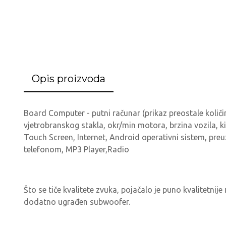
Opis proizvoda
Board Computer - putni računar (prikaz preostale količi
vjetrobranskog stakla, okr/min motora, brzina vozila, kil
Touch Screen, Internet, Android operativni sistem, preu
telefonom, MP3 Player,Radio
Što se tiče kvalitete zvuka, pojačalo je puno kvalitetni
dodatno ugrađen subwoofer.