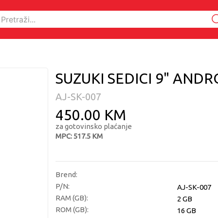
SUZUKI SEDICI 9" ANDR
AJ-SK-007
450.00 KM
za gotovinsko plaćanje
MPC: 517.5 KM
Brend:
P/N:
AJ-SK-007
RAM (GB):
2 GB
ROM (GB):
16 GB