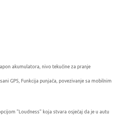
 napon akumulatora, nivo tekučine za pranje
isani GPS, Funkcija punjača, povezivanje sa mobilnim
s opcijom "Loudness" koja stvara osječaj da je u autu