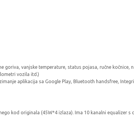
ne goriva, vanjske temperature, status pojasa, ručne kočnice,
ometri vozila itd.)
zimanje aplikacija sa Google Play, Bluetooth handsfree, Integr
je nego kod originala (45W*4 izlaza). Ima 10 kanalni equalizer 