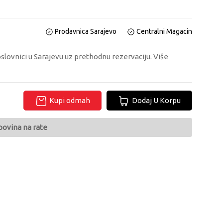
Prodavnica Sarajevo
Centralni Magacin
oslovnici u Sarajevu uz prethodnu rezervaciju. Više
Kupi odmah
Dodaj U Korpu
povina na rate