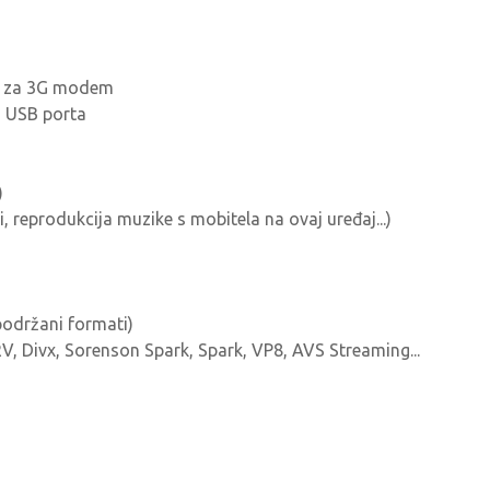
ka za 3G modem
m USB porta
)
, reprodukcija muzike s mobitela na ovaj uređaj...)
podržani formati)
, Divx, Sorenson Spark, Spark, VP8, AVS Streaming...