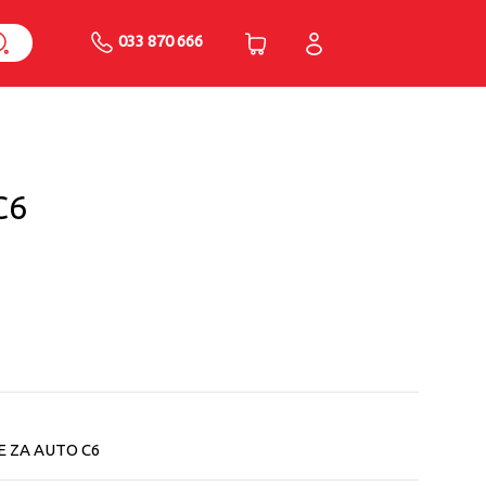
033 870 666
C6
CE ZA AUTO C6