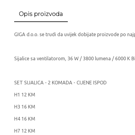
Opis proizvoda
GIGA d.o.o. se trudi da uvijek dobijate proizvode po najp
Sijalice sa ventilatorom, 36 W / 3800 lumena / 6000 K Bi
SET SIJALICA - 2 KOMADA - CIJENE ISPOD
H1 12 KM
H3 16 KM
H4 16 KM
H7 12 KM