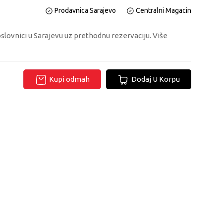
Prodavnica Sarajevo
Centralni Magacin
oslovnici u Sarajevu uz prethodnu rezervaciju. Više
Kupi odmah
Dodaj U Korpu