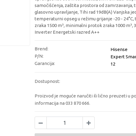
samočišćenja, zaštita prostora od zamrzavanja, tu
glasovno upravljanje, Tihi rad 19dB(A) Vanjska j
temperaturni opseg u režimu grijanje -20 - 24°C,
zraka 1500 m³, minimalni protok zraka 1000 m³, 
Inverter Energetski razred A++
Brend:
Hisense
P/N:
Expert Smar
Garancija:
12
Dostupnost:
Proizvod je moguće naručiti ili lično preuzeti u p
informacija na 033 870 666.