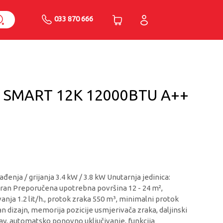
033 870 666
 SMART 12K 12000BTU A++
ađenja / grijanja 3.4 kW / 3.8 kW Unutarnja jedinica:
riran Preporučena upotrebna površina 12 - 24 m²,
anja 1.2 lit/h., protok zraka 550 m³, minimalni protok
n dizajn, memorija pozicije usmjerivača zraka, daljinski
lay, automatsko ponovno uključivanje, funkcija