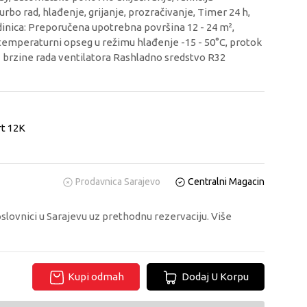
rbo rad, hlađenje, grijanje, prozračivanje, Timer 24 h,
edinica: Preporučena upotrebna površina 12 - 24 m²,
 temperaturni opseg u režimu hlađenje -15 - 50°C, protok
3 brzine rada ventilatora Rashladno sredstvo R32
t 12K
Prodavnica Sarajevo
Centralni Magacin
oslovnici u Sarajevu uz prethodnu rezervaciju. Više
Kupi odmah
Dodaj U Korpu