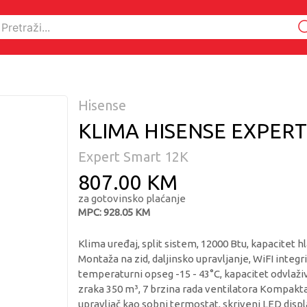
Hisense
KLIMA HISENSE EXPERT
Expert Smart 12K
807.00 KM
za gotovinsko plaćanje
MPC: 928.05 KM
Klima uređaj, split sistem, 12000 Btu, kapacitet hl
Montaža na zid, daljinsko upravljanje, WiFI integ
temperaturni opseg -15 - 43°C, kapacitet odvlaživ
zraka 350 m³, 7 brzina rada ventilatora Kompakta
upravljač kao sobni termostat, skriveni LED disp