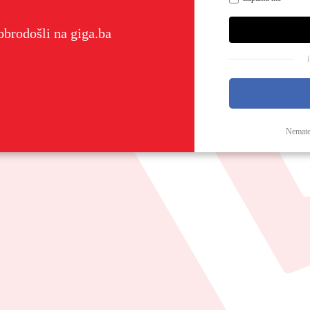
brodošli na giga.ba
Nemate