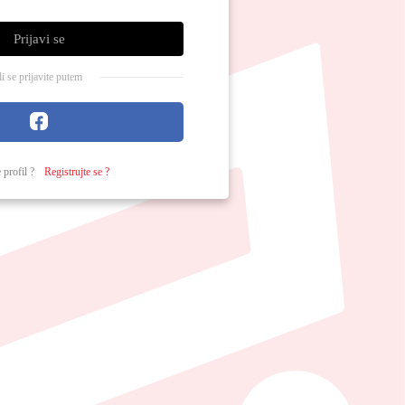
Prijavi se
ili se prijavite putem
 profil ?
Registrujte se ?