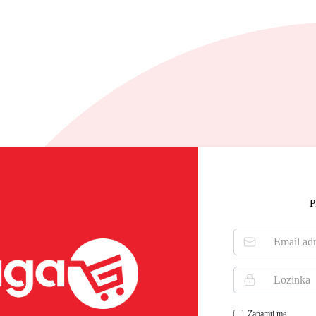
P
Zapamti me