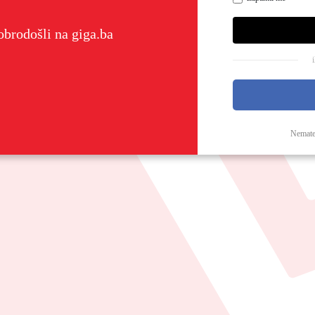
brodošli na giga.ba
Nemate