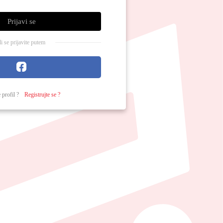
Prijavi se
ili se prijavite putem
 profil ?
Registrujte se ?