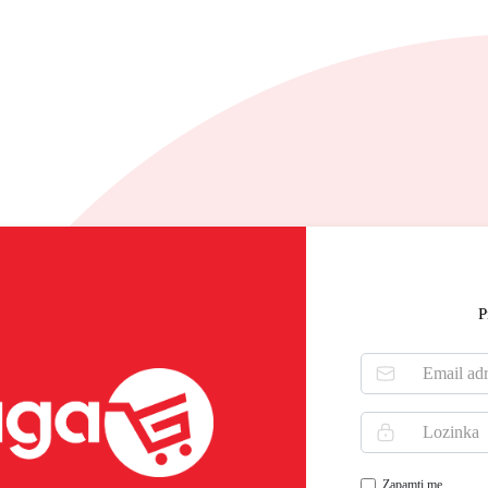
P
Zapamti me