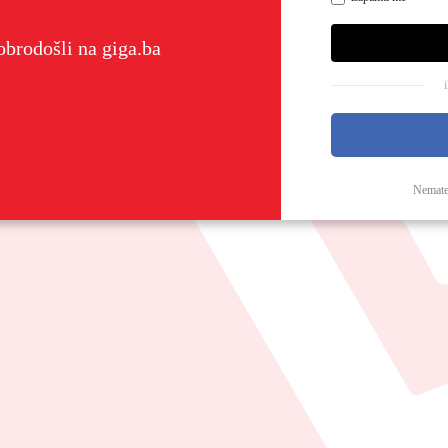
brodošli na giga.ba
Nemate