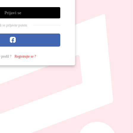
Prijavi se
ili se prijavite putem
 profil ?
Registrujte se ?