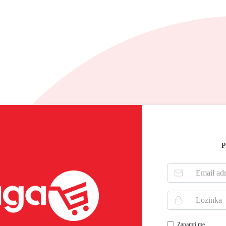
P
Zapamti me