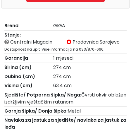
Brend
GIGA
Stanje:
Centralni Magacin
Prodavnica Sarajevo
Dostupnost na upit. Vise informacija na 033/870-666.
Garancija
1 mjeseci
Širina (cm)
274 cm
Dubina (cm)
274 cm
Visina (cm)
63.4 cm
Sjedište/ Potporna šipka/ Noga:
Čvrsti okvir obložen
izdržljivim vještačkim ratanom
Gornja šipka/ Donja šipka:
Metal
Navlaka za jastuk za sjedište/ navlaka za jastuk za
leđa