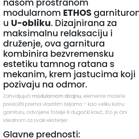
našom prostranom
modularnom
ETHOS
garnituro
u
U-obliku
. Dizajnirana za
maksimalnu relaksaciju i
druženje, ova garnitura
kombinira bezvremensku
estetiku tamnog ratana s
mekanim, krem jastucima koji
pozivaju na odmor.
Zahvaljujući
modularnom dizajnu
, elemente možete
presložiti prema vlastitim željama – kao veliku kutnu
garnituru, odvojene fotelje ili dugački kauč, što je čini
idealnom za svaki eksterijer.
Glavne prednosti: