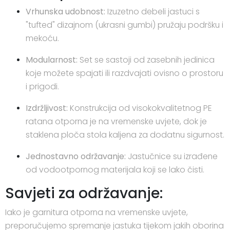
Vrhunska udobnost:
Izuzetno debeli jastuci s
"tufted" dizajnom (ukrasni gumbi) pružaju podršku i
mekoću.
Modularnost:
Set se sastoji od zasebnih jedinica
koje možete spajati ili razdvajati ovisno o prostoru
i prigodi.
Izdržljivost:
Konstrukcija od visokokvalitetnog PE
ratana otporna je na vremenske uvjete, dok je
staklena ploča stola kaljena za dodatnu sigurnost.
Jednostavno održavanje:
Jastučnice su izrađene
od vodootpornog materijala koji se lako čisti.
Savjeti za održavanje:
Iako je garnitura otporna na vremenske uvjete,
preporučujemo spremanje jastuka tijekom jakih oborina