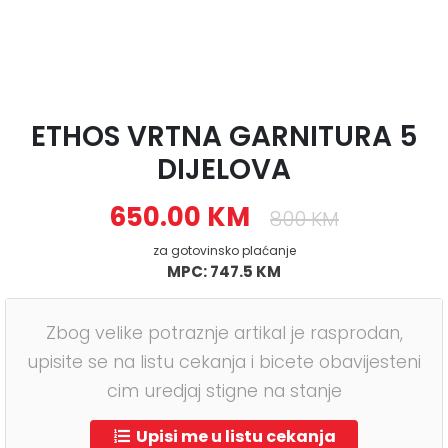
ETHOS VRTNA GARNITURA 5
DIJELOVA
650.00 KM
800 KM
za gotovinsko plaćanje
MPC: 747.5 KM
Zbog velike potraznje artikal je rasprodan,
upisite se na listu cekanja i bicete obavijesteni
cim uredjaj stigne na stanje
Upisi me u listu cekanja